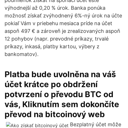
podmienok získať na sporiaci účet ešte
výhodnejší až 0,20 % úrok. Banka ponúka
možnosť získať zvýhodnený 6%-ný úrok na účte
pokiaľ Vám v priebehu mesiaca príde na účet
aspoň 497 € a zároveň je zrealizovaných aspoň
12 pohybov (napr. prevodné príkazy, trvalé
príkazy, inkasá, platby kartou, výbery z
bankomatov).
Platba bude uvolněna na váš
účet krátce po obdržení
potvrzení o převodu BTC od
vás, Kliknutím sem dokončíte
převod na bitcoinový web
Bezplatný účet môže