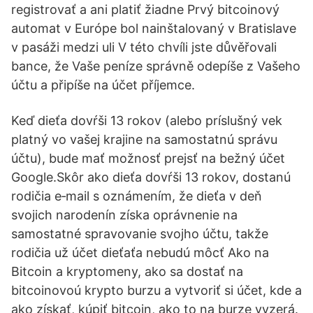
registrovať a ani platiť žiadne Prvý bitcoinový
automat v Európe bol nainštalovaný v Bratislave
v pasáži medzi uli V této chvíli jste důvěřovali
bance, že Vaše peníze správně odepíše z Vašeho
účtu a připíše na účet příjemce.
Keď dieťa dovŕši 13 rokov (alebo príslušný vek
platný vo vašej krajine na samostatnú správu
účtu), bude mať možnosť prejsť na bežný účet
Google.Skôr ako dieťa dovŕši 13 rokov, dostanú
rodičia e‑mail s oznámením, že dieťa v deň
svojich narodenín získa oprávnenie na
samostatné spravovanie svojho účtu, takže
rodičia už účet dieťaťa nebudú môcť Ako na
Bitcoin a kryptomeny, ako sa dostať na
bitcoinovoú krypto burzu a vytvoriť si účet, kde a
ako získať, kúpiť bitcoin, ako to na burze vyzerá.