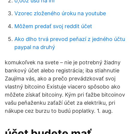
0,002 usd na inr
Vzorec zloženého úroku na youtube
Môžem predať svoj reddit účet
Ako dlho trvá prevod peňazí z jedného účtu
paypal na druhý
komukoľvek na svete – nie je potrebný žiadny
bankový účet alebo registrácia; iba stiahnutie
Zaujíma vás, ako a prečo prevádzkovať svoj
vlastný bitcoino Existuje viacero spôsobo ako
môžete získať bitcoiny. Kým pri ťažbe bitcoinov
vašu peňaženku zaťaží účet za elektriku, pri
nákupe cez burzu to budú poplatky. 1. aug.
účet budete mať