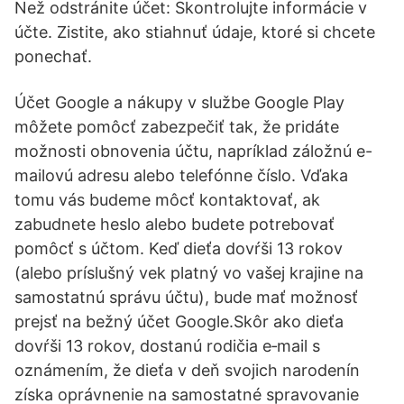
Než odstránite účet: Skontrolujte informácie v
účte. Zistite, ako stiahnuť údaje, ktoré si chcete
ponechať.
Účet Google a nákupy v službe Google Play
môžete pomôcť zabezpečiť tak, že pridáte
možnosti obnovenia účtu, napríklad záložnú e-
mailovú adresu alebo telefónne číslo. Vďaka
tomu vás budeme môcť kontaktovať, ak
zabudnete heslo alebo budete potrebovať
pomôcť s účtom. Keď dieťa dovŕši 13 rokov
(alebo príslušný vek platný vo vašej krajine na
samostatnú správu účtu), bude mať možnosť
prejsť na bežný účet Google.Skôr ako dieťa
dovŕši 13 rokov, dostanú rodičia e‑mail s
oznámením, že dieťa v deň svojich narodenín
získa oprávnenie na samostatné spravovanie