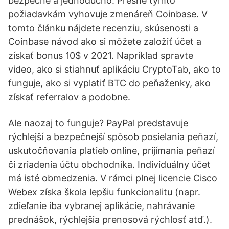
bezpečne a jednoducho. Presne týmto
požiadavkám vyhovuje zmenáreň Coinbase. V
tomto článku nájdete recenziu, skúsenosti a
Coinbase návod ako si môžete založiť účet a
získať bonus 10$ v 2021. Napríklad spravte
video, ako si stiahnuť aplikáciu CryptoTab, ako to
funguje, ako si vyplatiť BTC do peňaženky, ako
získať referralov a podobne.
Ale naozaj to funguje? PayPal predstavuje
rýchlejší a bezpečnejší spôsob posielania peňazí,
uskutočňovania platieb online, prijímania peňazí
či zriadenia účtu obchodníka. Individuálny účet
má isté obmedzenia. V rámci plnej licencie Cisco
Webex získa škola lepšiu funkcionalitu (napr.
zdieľanie iba vybranej aplikácie, nahrávanie
prednášok, rýchlejšia prenosová rýchlosť atď.).