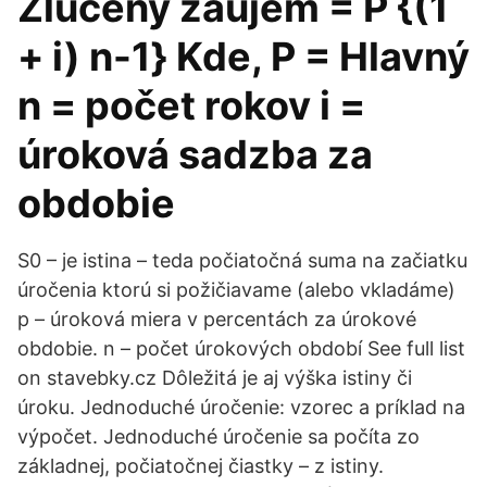
Zlúčený záujem = P {(1
+ i) n-1} Kde, P = Hlavný
n = počet rokov i =
úroková sadzba za
obdobie
S0 – je istina – teda počiatočná suma na začiatku
úročenia ktorú si požičiavame (alebo vkladáme)
p – úroková miera v percentách za úrokové
obdobie. n – počet úrokových období See full list
on stavebky.cz Dôležitá je aj výška istiny či
úroku. Jednoduché úročenie: vzorec a príklad na
výpočet. Jednoduché úročenie sa počíta zo
základnej, počiatočnej čiastky – z istiny.