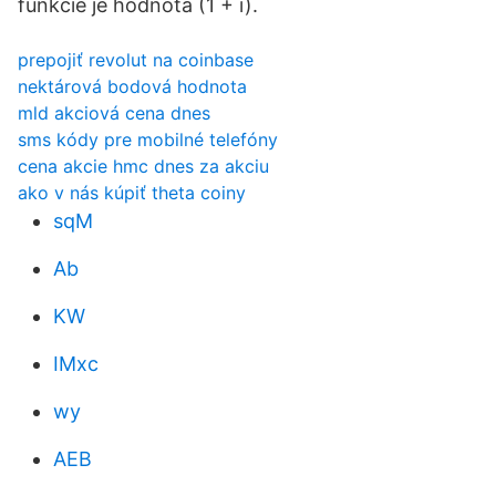
funkcie je hodnota (1 + i).
prepojiť revolut na coinbase
nektárová bodová hodnota
mld akciová cena dnes
sms kódy pre mobilné telefóny
cena akcie hmc dnes za akciu
ako v nás kúpiť theta coiny
sqM
Ab
KW
IMxc
wy
AEB