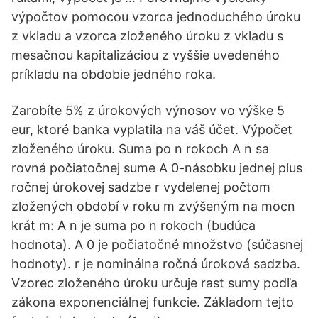
výpočtov pomocou vzorca jednoduchého úroku
z vkladu a vzorca zloženého úroku z vkladu s
mesačnou kapitalizáciou z vyššie uvedeného
príkladu na obdobie jedného roka.
Zarobíte 5% z úrokových výnosov vo výške 5
eur, ktoré banka vyplatila na váš účet. Výpočet
zloženého úroku. Suma po n rokoch A n sa
rovná počiatočnej sume A 0-násobku jednej plus
ročnej úrokovej sadzbe r vydelenej počtom
zložených období v roku m zvýšeným na mocn
krát m: A n je suma po n rokoch (budúca
hodnota). A 0 je počiatočné množstvo (súčasnej
hodnoty). r je nominálna ročná úroková sadzba.
Vzorec zloženého úroku určuje rast sumy podľa
zákona exponenciálnej funkcie. Základom tejto