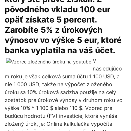
pôvodného vkladu 100 eur
opäť získate 5 percent.
Zarobíte 5% z úrokových
výnosov vo výške 5 eur, ktoré
banka vyplatila na váš účet.
V
nasledujúco
m roku je však celková suma účtu 1 100 USD, a
nie 1 000 USD; takže na výpočet zloženého
úroku sa 10% úroková sadzba použije na celý
zostatok pre úrokové výnosy v druhom roku vo
výške 10% * 1 100 $ alebo 110 $. Vzorec pre
budúcu hodnotu (FV) investície, ktorá vynáša
zložený úrok, je: Online kalkulačka vypočíta