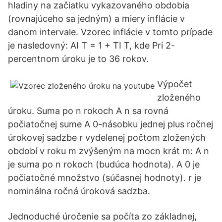
hladiny na začiatku vykazovaného obdobia
(rovnajúceho sa jedným) a miery inflácie v
danom intervale. Vzorec inflácie v tomto prípade
je nasledovný: AI T = 1 + TI T, kde Pri 2-
percentnom úroku je to 36 rokov.
Výpočet
zloženého
úroku. Suma po n rokoch A n sa rovná
počiatočnej sume A 0-násobku jednej plus ročnej
úrokovej sadzbe r vydelenej počtom zložených
období v roku m zvýšeným na mocn krát m: A n
je suma po n rokoch (budúca hodnota). A 0 je
počiatočné množstvo (súčasnej hodnoty). r je
nominálna ročná úroková sadzba.
Jednoduché úročenie sa počíta zo základnej,