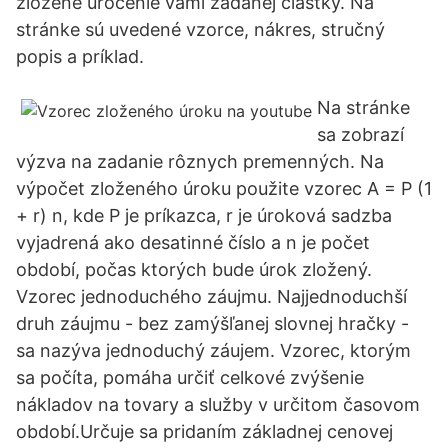
zložené úročenie vami zadanej čiastky. Na
stránke sú uvedené vzorce, nákres, stručný
popis a príklad.
Na stránke
sa zobrazí
výzva na zadanie rôznych premenných. Na
výpočet zloženého úroku použite vzorec A = P (1
+ r) n, kde P je príkazca, r je úroková sadzba
vyjadrená ako desatinné číslo a n je počet
období, počas ktorých bude úrok zložený.
Vzorec jednoduchého záujmu. Najjednoduchší
druh záujmu - bez zamýšľanej slovnej hračky -
sa nazýva jednoduchý záujem. Vzorec, ktorým
sa počíta, pomáha určiť celkové zvýšenie
nákladov na tovary a služby v určitom časovom
období.Určuje sa pridaním základnej cenovej