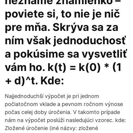
neznáme znamienko –
poviete si, to nie je nič
pre mňa. Skrýva sa za
ním však jednoduchosť
a pokúsime sa vysvetliť
vám ho. k(t) = k(0) * (1
+ d)^t. Kde:
Najjednoduchší výpočet je pri jednom
počiatočnom vklade a pevnom ročnom výnose
počas celej doby úročenia. V takomto prípade
nám na výpočet poslúži nasledujúci vzorec. kde:
Zložené úročenie (iné názvy: zložené