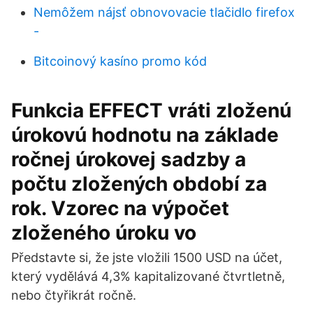
Nemôžem nájsť obnovovacie tlačidlo firefox
-
Bitcoinový kasíno promo kód
Funkcia EFFECT vráti zloženú
úrokovú hodnotu na základe
ročnej úrokovej sadzby a
počtu zložených období za
rok. Vzorec na výpočet
zloženého úroku vo
Představte si, že jste vložili 1500 USD na účet,
který vydělává 4,3% kapitalizované čtvrtletně,
nebo čtyřikrát ročně.