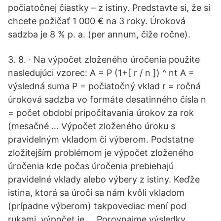
počiatočnej čiastky – z istiny. Predstavte si, že si
chcete požičať 1 000 € na 3 roky. Úroková
sadzba je 8 % p. a. (per annum, čiže ročne).
3. 8. · Na výpočet zloženého úročenia použite
nasledujúci vzorec: A = P (1+[ r / n ]) ^ nt A =
výsledná suma P = počiatočný vklad r = ročná
úroková sadzba vo formáte desatinného čísla n
= počet období pripočítavania úrokov za rok
(mesačné … Výpočet zloženého úroku s
pravidelným vkladom či výberom. Podstatne
zložitejším problémom je výpočet zloženého
úročenia kde počas úročenia prebiehajú
pravidelné vklady alebo výbery z istiny. Keďže
istina, ktorá sa úroči sa nám kvôli vkladom
(prípadne výberom) takpovediac mení pod
rukami, výpočet je … Porovnajme výsledky