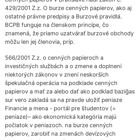
429/2001 Z.z. O burze cenných papierov, ako aj
ostatné právne predpisy a Burzové pravidlá.
BCPB funguje na členskom princípe, čo
znamená, že priamo uzatvárať burzové obchody
môžu len jej členovia, príp.
566/2001 Z.z. o cenných papieroch a
investičných službách a o zmene a doplnení
niektorých zákonov v znení neskorších
špekulačná operácia na podklade cenných
papierov a mať za alebo dať ako podklad baziĝas
sur vero zakladá sa na pravde uložiť peniaze
Financie a mena - portál pre študentov (=
peniaze)– ako ekonomická kategória majú
počiatok v peniazoch. na burze cenných
papierov, zarobiť na zmenách devízových