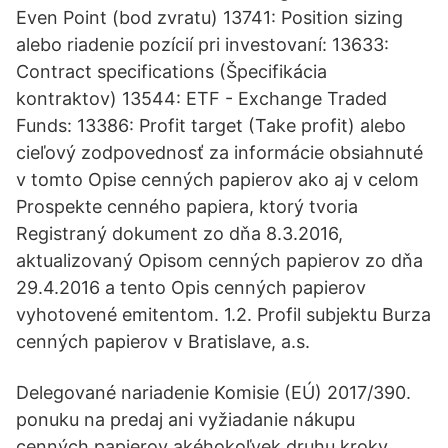
Even Point (bod zvratu) 13741: Position sizing
alebo riadenie pozícií pri investovaní: 13633:
Contract specifications (Špecifikácia
kontraktov) 13544: ETF - Exchange Traded
Funds: 13386: Profit target (Take profit) alebo
cieľový zodpovednosť za informácie obsiahnuté
v tomto Opise cenných papierov ako aj v celom
Prospekte cenného papiera, ktorý tvoria
Registraný dokument zo dňa 8.3.2016,
aktualizovaný Opisom cenných papierov zo dňa
29.4.2016 a tento Opis cenných papierov
vyhotovené emitentom. 1.2. Profil subjektu Burza
cenných papierov v Bratislave, a.s.
Delegované nariadenie Komisie (EÚ) 2017/390.
ponuku na predaj ani vyžiadanie nákupu
cenných papierov akéhokoľvek druhu kroky