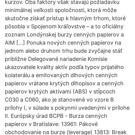
kurzov. Oba faktory však stavajú požiadavku
minimálnej veľkosti spoločnosti, ktorá môže
skutočne získať prístup k hlavným trhom, ktoré
pôsobia v Spojenom kráľovstve – a to oficiálny
zoznam Londýnskej burzy cenných papierov a
AIM […] Ponuka nových cenných papierov na
jednom alebo druhom trhu bude zvyčajne stáť
približne Delegované nariadenie Komisie
ukazovatele kvality aktív podľa typov prijatého
kolaterálu a emitovaných dlhových cenných
papierov vrátane krytých dlhopisov a cenných
papierov krytých aktívami (ABS) v stĺpcoch
C030 a C060, ako je stanovené vo vzore B
prílohy I, v súlade s pokynmi uvedenými v prílohe
II. Európsky úrad BCPB - Burza cenných
papierov v Bratislave: 13961: Pákové
obchodovanie na burze (leverage) 13813: Break