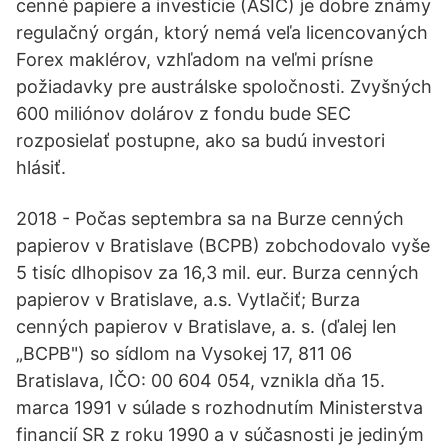
cenné papiere a investície (ASIC) je dobre známy
regulačný orgán, ktorý nemá veľa licencovaných
Forex maklérov, vzhľadom na veľmi prísne
požiadavky pre austrálske spoločnosti. Zvyšných
600 miliónov dolárov z fondu bude SEC
rozposielať postupne, ako sa budú investori
hlásiť.
2018 - Počas septembra sa na Burze cenných
papierov v Bratislave (BCPB) zobchodovalo vyše
5 tisíc dlhopisov za 16,3 mil. eur. Burza cenných
papierov v Bratislave, a.s. Vytlačiť; Burza
cenných papierov v Bratislave, a. s. (ďalej len
„BCPB") so sídlom na Vysokej 17, 811 06
Bratislava, IČO: 00 604 054, vznikla dňa 15.
marca 1991 v súlade s rozhodnutím Ministerstva
financií SR z roku 1990 a v súčasnosti je jediným