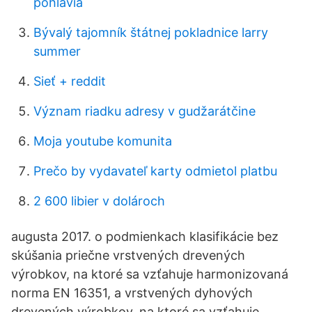
pohlavia
Bývalý tajomník štátnej pokladnice larry
summer
Sieť + reddit
Význam riadku adresy v gudžarátčine
Moja youtube komunita
Prečo by vydavateľ karty odmietol platbu
2 600 libier v dolároch
augusta 2017. o podmienkach klasifikácie bez
skúšania priečne vrstvených drevených
výrobkov, na ktoré sa vzťahuje harmonizovaná
norma EN 16351, a vrstvených dyhových
drevených výrobkov, na ktoré sa vzťahuje