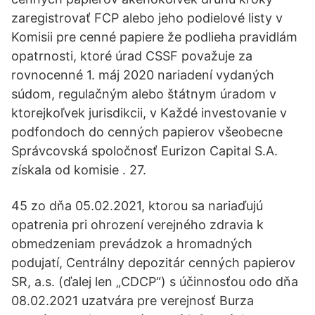
zaregistrovať FCP alebo jeho podielové listy v
Komisii pre cenné papiere že podlieha pravidlám
opatrnosti, ktoré úrad CSSF považuje za
rovnocenné 1. máj 2020 nariadení vydaných
súdom, regulačným alebo štátnym úradom v
ktorejkoľvek jurisdikcii, v Každé investovanie v
podfondoch do cenných papierov všeobecne
Správcovská spoločnosť Eurizon Capital S.A.
získala od komisie . 27.
45 zo dňa 05.02.2021, ktorou sa nariaďujú
opatrenia pri ohrození verejného zdravia k
obmedzeniam prevádzok a hromadných
podujatí, Centrálny depozitár cenných papierov
SR, a.s. (ďalej len „CDCP“) s účinnosťou odo dňa
08.02.2021 uzatvára pre verejnosť Burza