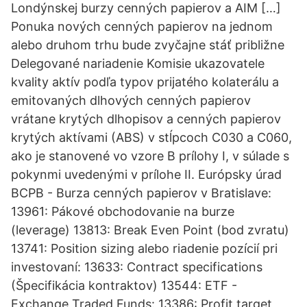
Londýnskej burzy cenných papierov a AIM […]
Ponuka nových cenných papierov na jednom
alebo druhom trhu bude zvyčajne stáť približne
Delegované nariadenie Komisie ukazovatele
kvality aktív podľa typov prijatého kolaterálu a
emitovaných dlhových cenných papierov
vrátane krytých dlhopisov a cenných papierov
krytých aktívami (ABS) v stĺpcoch C030 a C060,
ako je stanovené vo vzore B prílohy I, v súlade s
pokynmi uvedenými v prílohe II. Európsky úrad
BCPB - Burza cenných papierov v Bratislave:
13961: Pákové obchodovanie na burze
(leverage) 13813: Break Even Point (bod zvratu)
13741: Position sizing alebo riadenie pozícií pri
investovaní: 13633: Contract specifications
(Špecifikácia kontraktov) 13544: ETF -
Exchange Traded Funds: 13386: Profit target