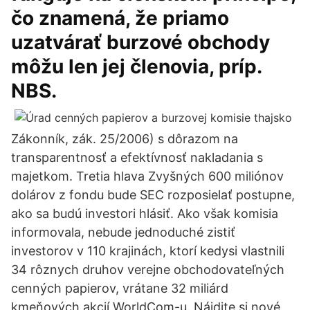
čo znamená, že priamo
uzatvárať burzové obchody
môžu len jej členovia, príp.
NBS.
Zákonník, zák. 25/2006) s dôrazom na
transparentnosť a efektívnosť nakladania s
majetkom. Tretia hlava Zvyšných 600 miliónov
dolárov z fondu bude SEC rozposielať postupne,
ako sa budú investori hlásiť. Ako však komisia
informovala, nebude jednoduché zistiť
investorov v 110 krajinách, ktorí kedysi vlastnili
34 rôznych druhov verejne obchodovateľných
cenných papierov, vrátane 32 miliárd
kmeňových akcií WorldCom-u. Nájdite si nové