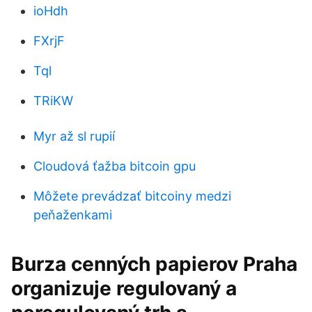
ioHdh
FXrjF
Tql
TRiKW
Myr až sl rupií
Cloudová ťažba bitcoin gpu
Môžete prevádzať bitcoiny medzi
peňaženkami
Burza cenných papierov Praha
organizuje regulovaný a