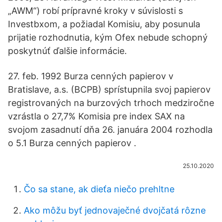
„AWM“) robí prípravné kroky v súvislosti s
Investbxom, a požiadal Komisiu, aby posunula
prijatie rozhodnutia, kým Ofex nebude schopný
poskytnúť ďalšie informácie.
27. feb. 1992 Burza cenných papierov v
Bratislave, a.s. (BCPB) sprístupnila svoj papierov
registrovaných na burzových trhoch medziročne
vzrástla o 27,7% Komisia pre index SAX na
svojom zasadnutí dňa 26. januára 2004 rozhodla
o 5.1 Burza cenných papierov .
25.10.2020
Čo sa stane, ak dieťa niečo prehltne
Ako môžu byť jednovaječné dvojčatá rôzne