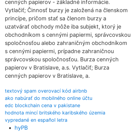
cenných papierov - základné informácie.
Vytlačiť; Činnosť burzy je založená na členskom
princípe, pričom stať sa členom burzy a
uzatvárať obchody môže iba subjekt, ktorý je
obchodníkom s cennými papiermi, správcovskou
spoločnosťou alebo zahraničným obchodníkom
s cennými papiermi, prípadne zahraničnou
správcovskou spoločnosťou. Burza cenných
papierov v Bratislave, a.s. Vytlačiť; Burza
cenných papierov v Bratislave, a.
textový spam overovací kód airbnb
ako nabúrať do mobilného online účtu
edc blockchain cena v pakistane
hodnota mincí britského karibského územia
vypredané en español letra
hyPB