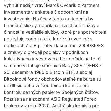
vyhnúť nedá,“ vraví Maroš Ovčarik z Partners
Investments v ankete s 5 odborníkmi na
investovanie. Na účely tohto nariadenia by
finančné služby, napríklad investičné služby a
činnosti a vedľajšie služby, ktoré pre spotrebiteľa
poskytuje podnikateľ a ktoré sú uvedené v
oddieloch A a B prílohy I k smernici 2004/39/ES
a zmluvy o predaji podielov v podnikoch
kolektívneho investovania bez ohľadu na to, či
sa na ne vzťahuje smernica Rady 85/611/EHS z
20. decembra 1985 o Bitcoin ETF, alebo aj
Bitcoinové fondy obchodovateľné na burze sú
už dlhšiu dobu veľkou témou komisie pre
kontrolu cenných papierov Spojených štátov.
Pozrite sa na zoznam ASIC Regulated Forex
brokerov z roku 2020. Austrálska komisia pre