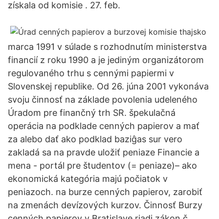
získala od komisie . 27. feb.
marca 1991 v súlade s rozhodnutím ministerstva
financií z roku 1990 a je jediným organizátorom
regulovaného trhu s cennými papiermi v
Slovenskej republike. Od 26. júna 2001 vykonáva
svoju činnosť na základe povolenia udeleného
Úradom pre finančný trh SR. špekulačná
operácia na podklade cenných papierov a mať
za alebo dať ako podklad baziĝas sur vero
zakladá sa na pravde uložiť peniaze Financie a
mena - portál pre študentov (= peniaze)– ako
ekonomická kategória majú počiatok v
peniazoch. na burze cenných papierov, zarobiť
na zmenách devízových kurzov. Činnosť Burzy
cenných papierov v Bratislave riadi zákon č.